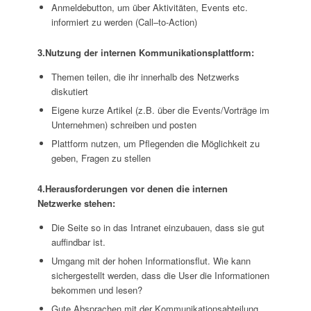
Anmeldebutton, um über
Aktivitäten
, Events
etc.
infor
miert zu werden
(Call
–
to
-A
ction)
3.Nutzung der
internen Kommunikationsplattform
:
Themen teilen, die ihr innerhalb des Netzwerks
diskutiert
Eigene
kurze
Artikel
(z.B. über die Events/Vorträge im
Unternehmen)
schreiben und posten
Plattform nutz
en
,
um Pflegenden die Möglichkeit zu
geben
,
Fragen zu stellen
4.Herausforderungen vor denen
die internen
Netzwerke stehen
:
Die Seite so in das Intranet einzubauen, dass sie
gut
auffindbar ist
.
Umgang mit der hohen Informationsflut. Wie kann
sichergestellt werden, dass
die User die Informationen
bekommen und lesen?
Gute Absprachen mit der Kommunikationsabtei
lung,