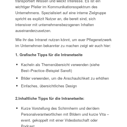
transportiert Wissen und weckt Interesse. Es ist ein
wichtiger Pfeiler im Kommunikationsspektrum des
Unternehmens. Spezialisiert auf eine interne Zielgruppe
spricht es explizit Nutzer an, die bereit sind, sich
intensiver mit unternehmensbezogenen Inhalten
auseinanderzusetzen.
Wie ihr das Intranet nutzen könnt, um euer Pflegenetzwerk
im Unternehmen bekannter zu machen zeigt wir euch hier:
1. Grafische Tipps
für die
Intranetseite
K
acheln als Themenübersicht verwenden (siehe
Best
–
Practice
–
Beispiel Sanofi)
Bilder
verwenden
,
um die
Anschaulichkeit
zu erhöhen
Einfaches, übersichtliches Design
2.Inhaltliche Tipps
für die
Intranetseite
:
K
urze
Vorstellung des Schirmherrn
und der/dem
Personalverantwortlichen
mit
Bildern
und kurze Vita
–
event. gekoppelt mit einer Videobotschaft oder
Podcast