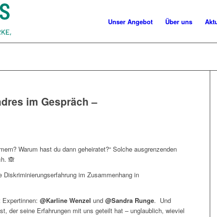
Unser Angebot
Über uns
Akt
dres im Gespräch –
mmern? Warum hast du dann geheiratet?“ Solche ausgrenzenden
ch. 🙈
e Diskriminierungserfahrung im Zusammenhang in
t Expertinnen:
@Karline Wenzel
und
@Sandra
Runge
. Und
, der seine Erfahrungen mit uns geteilt hat – unglaublich, wieviel