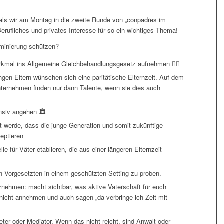
als wir am Montag in die zweite Runde von „conpadres im
rufliches und privates Interesse für so ein wichtiges Thema!
iminierung schützen?
rkmal ins Allgemeine Gleichbehandlungsgesetz aufnehmen 👩‍⚖️
jungen Eltern wünschen sich eine paritätische Elternzeit. Auf dem
ternehmen finden nur dann Talente, wenn sie dies auch
nsiv angehen 🏛️
werde, dass die junge Generation und somit zukünftige
zeptieren
e für Väter etablieren, die aus einer längeren Elternzeit
n Vorgesetzten in einem geschützten Setting zu proben.
ernehmen: macht sichtbar, was aktive Vaterschaft für euch
nicht annehmen und auch sagen „da verbringe ich Zeit mit
deter oder Mediator. Wenn das nicht reicht, sind Anwalt oder