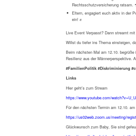
Rechtsschutzversicherung ratsam. ☂
Eltern, engagiert euch aktiv in der 
ein! ✊
Live Event Verpasst? Dann streamt mi
Willst du tiefer ins Thema einsteigen, 
Beim nächsten Mal am 12.10. begrüße i
Resilienz aus der Männerperspektive. 
#FamilienPolitik #Diskriminierung
Links
Hier geht’s zum Stream
https://www.youtube.com/watch?v=U_
Für den nächsten Termin am 12.10. am 
https://us02web.zoom.us/meeting/reg
Glückwunsch zum Baby, Sie sind gefeuer