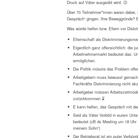
Druck auf Väter ausgeübt wird. 😕
Über 70 Teilnehmer*innen waren dabei, 
Gespräch“ gingen. Ihre Beweggründe? Be
Was würde helfen bzw. Eltern vor Diskr
Elternschaft als Diskriminierungsme
Eigentlich ganz offensichtlich: die 
Arbeitnehmermarkt bedeutet das: Un
ermöglichen.
Die Politik müsste das Problem offe
Arbeitgebern muss bewusst gemacht 
Fachkräfte Diskriminierung nicht ak
Arbeitgeber müssen Arbeitszeitmodell
zurückkommen ⏳
E kann helfen, das Gespräch mit de
Seid als Väter Vorbild in eurem Unt
bedeutet (zB ds Meeting um 18 Uhr 
meinem Sohn“)
Der Betriebsrat ist ein guter Verbün