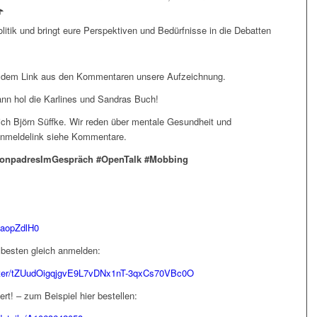
️
Politik und bringt eure Perspektiven und Bedürfnisse in die Debatten
t dem Link aus den Kommentaren unsere Aufzeichnung.
dann hol die Karlines und Sandras Buch!
ch Björn Süffke. Wir reden über mentale Gesundheit und
Anmeldelink siehe Kommentare.
 #conpadresImGespräch #OpenTalk #Mobbing
UaopZdlH0
besten gleich anmelden:
ister/tZUudOigqjgvE9L7vDNx1nT-3qxCs70VBc0O
t! – zum Beispiel hier bestellen: