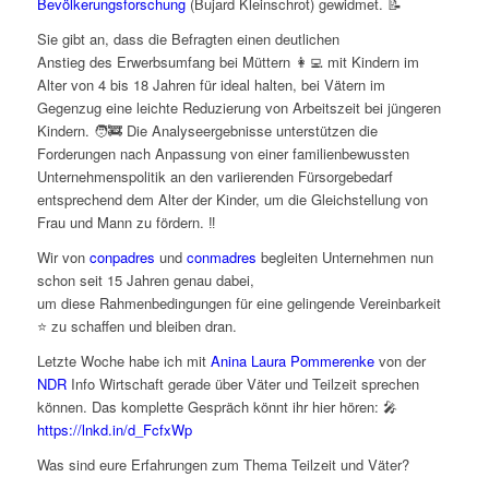
Bevölkerungsforschung
(Bujard Kleinschrot) gewidmet. 📝
Sie gibt an, dass die Befragten einen deutlichen
Anstieg des Erwerbsumfang bei Müttern 👩‍💻 mit Kindern im
Alter von 4 bis 18 Jahren für ideal halten, bei Vätern im
Gegenzug eine leichte Reduzierung von Arbeitszeit bei jüngeren
Kindern. 🧑‍🚒 Die Analyseergebnisse unterstützen die
Forderungen nach Anpassung von einer familienbewussten
Unternehmenspolitik an den variierenden Fürsorgebedarf
entsprechend dem Alter der Kinder, um die Gleichstellung von
Frau und Mann zu fördern. ‼️
Wir von
conpadres
und
conmadres
begleiten Unternehmen nun
schon seit 15 Jahren genau dabei,
um diese Rahmenbedingungen für eine gelingende Vereinbarkeit
⭐️ zu schaffen und bleiben dran.
Letzte Woche habe ich mit
Anina Laura Pommerenke
von der
NDR
Info Wirtschaft gerade über Väter und Teilzeit sprechen
können. Das komplette Gespräch könnt ihr hier hören: 🎤
https://lnkd.in/d_FcfxWp
Was sind eure Erfahrungen zum Thema Teilzeit und Väter?