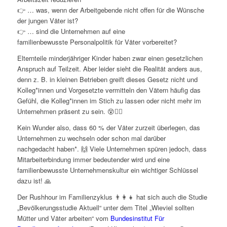
👉 … was, wenn der Arbeitgebende nicht offen für die Wünsche
der jungen Väter ist?
👉 … sind die Unternehmen auf eine
familienbewusste Personalpolitik für Väter vorbereitet?
Elternteile minderjähriger Kinder haben zwar einen gesetzlichen
Anspruch auf Teilzeit. Aber leider sieht die Realität anders aus,
denn z. B. in kleinen Betrieben greift dieses Gesetz nicht und
Kolleg*innen und Vorgesetzte vermitteln den Vätern häufig das
Gefühl, die Kolleg*innen im Stich zu lassen oder nicht mehr im
Unternehmen präsent zu sein. 😵😵‍💫
Kein Wunder also, dass 60 % der Väter zurzeit überlegen, das
Unternehmen zu wechseln oder schon mal darüber
nachgedacht haben*. 🙌 Viele Unternehmen spüren jedoch, dass
Mitarbeiterbindung immer bedeutender wird und eine
familienbewusste Unternehmenskultur ein wichtiger Schlüssel
dazu ist! 🙏
Der Rushhour im Familienzyklus 👨‍👩‍👧 hat sich auch die Studie
„Bevölkerungsstudie Aktuell“ unter dem Titel „Wieviel sollten
Mütter und Väter arbeiten“ vom
Bundesinstitut Für