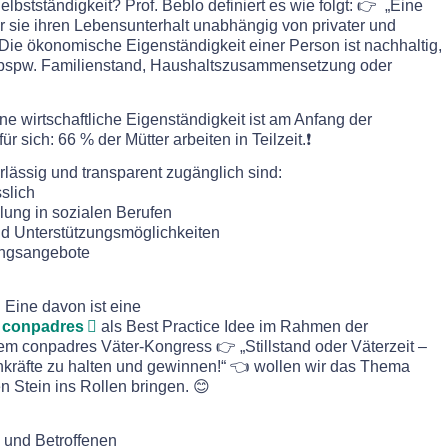
bstständigkeit? Prof. Beblo definiert es wie folgt: 👉 „Eine
r sie ihren Lebensunterhalt unabhängig von privater und
. Die ökonomische Eigenständigkeit einer Person ist nachhaltig,
(bspw. Familienstand, Haushaltszusammensetzung oder
Eine wirtschaftliche Eigenständigkeit ist am Anfang der
 sich: 66 % der Mütter arbeiten in Teilzeit.❗
rlässig und transparent zugänglich sind:
slich
ung in sozialen Berufen
nd Unterstützungsmöglichkeiten
zungsangebote
 Eine davon ist eine
n
conpadres
als Best Practice Idee im Rahmen der
rem conpadres Väter-Kongress 👉 „Stillstand oder Väterzeit –
kräfte zu halten und gewinnen!“ 👈 wollen wir das Thema
n Stein ins Rollen bringen. 😊
k und Betroffenen