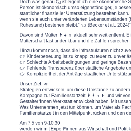
Doch was genau 🤔 ist eigentlich eine ökonomische Sel
Person ist ökonomisch umso eigenständiger, je besse
staatlicher finanzieller Unterstützung bestreiten kann
wenn sie auch unter veränderten Lebensumständen 
Ruhestand) bestehen bleibt.“ 👈 (Becker et al., 2024)“
Davon sind Mütter 👩‍👧‍👦 aktuell sehr weit entfernt. 
Mutterschaft fast undenkbar und die Zahlen sprechen für
Hinzu kommt noch, dass die Infrastrukturen nicht zuve
👉 Kinderbetreuung ist zu knapp, zu teuer zu unverläs
👉 Schlechte Arbeitsbedingungen und geringe Bezahl
👉 Fehlende Transparenz über stattliche Angebote u
👉 Kompliziertheit der Anträge staatlicher Unterstüt
Unser Ziel: 📣
Strategien entwickeln, um diese Umstände zu ändern.
Kampagne zur Familienstartzeit 👨‍👩‍👧‍👦 und wir vo
Gestalter*innen Werkstatt entwickelt haben. Mit unse
Was Unternehmen jetzt tun können, um Väter als Fach
Familienstartzeit in den Mittelpunkt rücken und den de
Am 7.5 von 9-10.30
werden wir mit Expert*innen aus Wirtschaft und Politi